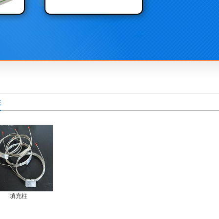
柱
填充柱